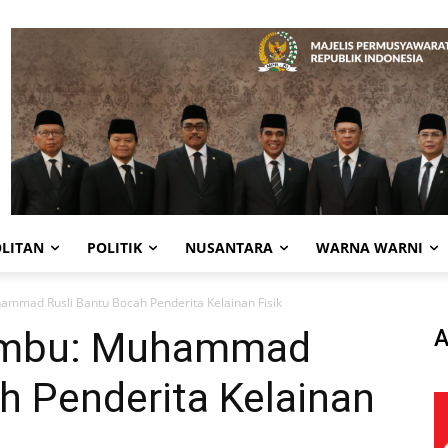
LITAN
POLITIK
NUSANTARA
WARNA WARNI
mmad Rusli Bantu Bocah Penderita Kelainan Fisik
Bumbu: Muhammad
A
h Penderita Kelainan