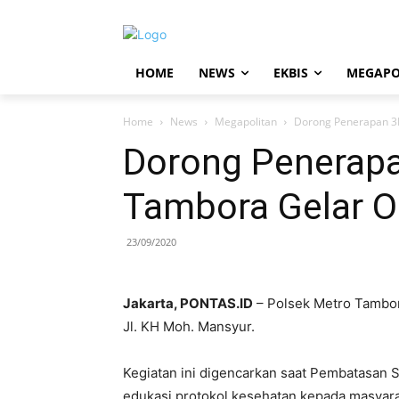
HOME
NEWS
EKBIS
MEGAPO
Home
News
Megapolitan
Dorong Penerapan 3M
Dorong Penerapa
Tambora Gelar Op
23/09/2020
Jakarta, PONTAS.ID
– Polsek Metro Tambora
Jl. KH Moh. Mansyur.
Kegiatan ini digencarkan saat Pembatasan S
edukasi protokol kesehatan kepada masyara