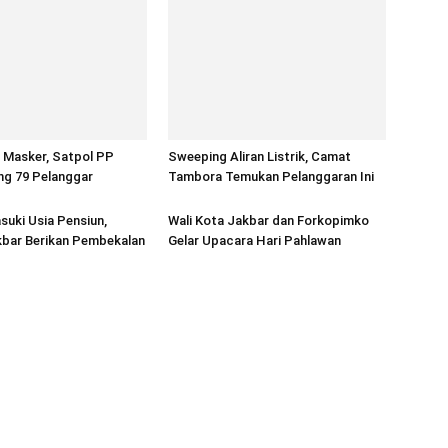
b Masker, Satpol PP
Sweeping Aliran Listrik, Camat
ng 79 Pelanggar
Tambora Temukan Pelanggaran Ini
uki Usia Pensiun,
Wali Kota Jakbar dan Forkopimko
bar Berikan Pembekalan
Gelar Upacara Hari Pahlawan