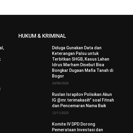
HUKUM & KRIMINAL
l,
Diduga Gunakan Data dan
Keterangan Palsu untuk
k
Terbitkan SHGB, Kasus Lahan
Idrus Marham Disebut Bisa
Bongkar Dugaan Mafia Tanah di
Bogor
24/06/2026
i
Ruslan Israpilov Polisikan Akun
IG @mr.terimakasih” soal Fitnah
dan Pencemaran Nama Baik
12/11/2025
Komite IV DPD Dorong
Pemerataan Investasi dan