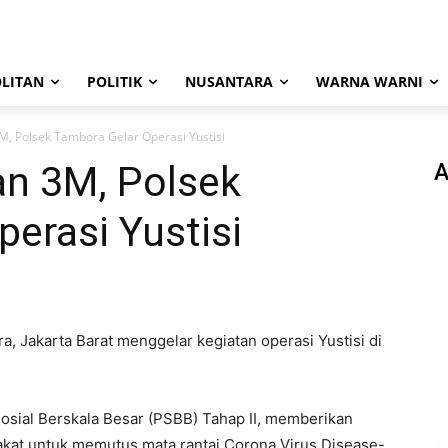
LITAN
POLITIK
NUSANTARA
WARNA WARNI
, Polsek Tambora Gelar Operasi Yustisi
n 3M, Polsek
A
erasi Yustisi
, Jakarta Barat menggelar kegiatan operasi Yustisi di
osial Berskala Besar (PSBB) Tahap II, memberikan
kat untuk memutus mata rantai Corona Virus Disease-