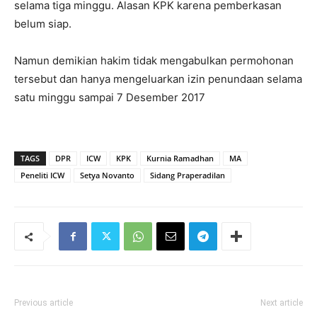
selama tiga minggu. Alasan KPK karena pemberkasan
belum siap.
Namun demikian hakim tidak mengabulkan permohonan
tersebut dan hanya mengeluarkan izin penundaan selama
satu minggu sampai 7 Desember 2017
TAGS
DPR
ICW
KPK
Kurnia Ramadhan
MA
Peneliti ICW
Setya Novanto
Sidang Praperadilan
Previous article
Next article