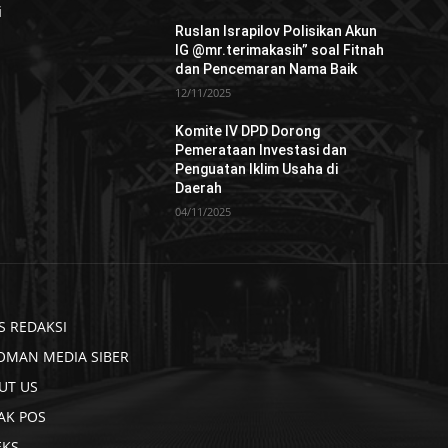
i
Ruslan Israpilov Polisikan Akun
IG @mr.terimakasih” soal Fitnah
dan Pencemaran Nama Baik
12/11/2025
Komite IV DPD Dorong
Pemerataan Investasi dan
Penguatan Iklim Usaha di
Daerah
04/11/2025
S REDAKSI
OMAN MEDIA SIBER
UT US
AK POS
EKS