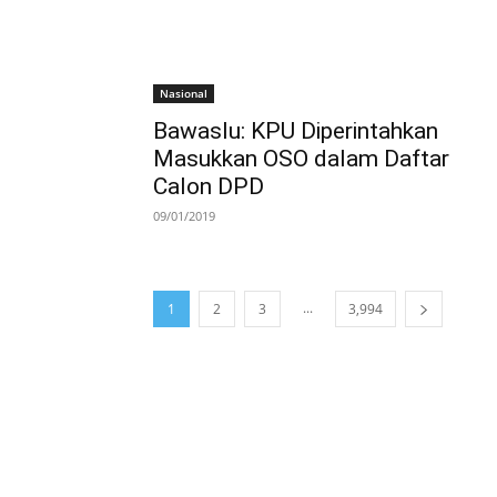
Nasional
Bawaslu: KPU Diperintahkan
Masukkan OSO dalam Daftar
Calon DPD
09/01/2019
...
1
2
3
3,994