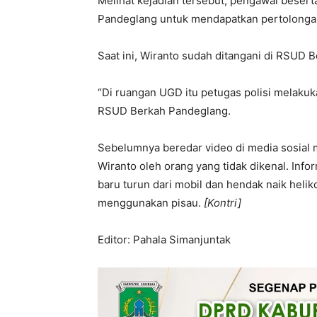
Melihat kejadian tersebut, pengawal beser
Pandeglang untuk mendapatkan pertolonga
Saat ini, Wiranto sudah ditangani di RSUD 
“Di ruangan UGD itu petugas polisi melaku
RSUD Berkah Pandeglang.
Sebelumnya beredar video di media sosia
Wiranto oleh orang yang tidak dikenal. Info
baru turun dari mobil dan hendak naik heli
menggunakan pisau.
[Kontri]
Editor: Pahala Simanjuntak