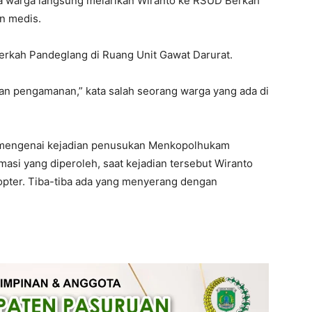
ta warga langsung melarikan Wiranto ke RSUD Berkah
n medis.
Berkah Pandeglang di Ruang Unit Gawat Darurat.
kan pengamanan,” kata salah seorang warga yang ada di
l mengenai kejadian penusukan Menkopolhukam
rmasi yang diperoleh, saat kejadian tersebut Wiranto
kopter. Tiba-tiba ada yang menyerang dengan