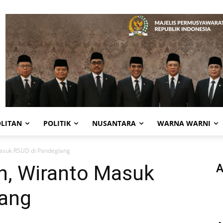
LITAN
POLITIK
NUSANTARA
WARNA WARNI
asuk RSUD di Pandeglang
, Wiranto Masuk
A
lang