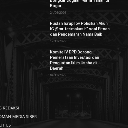
Bongkar Dugaan Mafia Tanah di
Bogor
24/06/2026
i
Ruslan Israpilov Polisikan Akun
IG @mr.terimakasih” soal Fitnah
dan Pencemaran Nama Baik
12/11/2025
Komite IV DPD Dorong
Pemerataan Investasi dan
Penguatan Iklim Usaha di
Daerah
04/11/2025
S REDAKSI
OMAN MEDIA SIBER
UT US