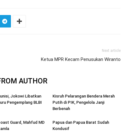
Next article
Ketua MPR Kecam Penusukan Wiranto
FROM AUTHOR
nisi, Jokowi Libatkan
Kisruh Pelarangan Bendera Merah
Buru Pengemplang BLBI
Putih di PIK, Pengelola Janji
Berbenah
Coast Guard, Mahfud MD
Papua dan Papua Barat Sudah
kamla
Kondusif