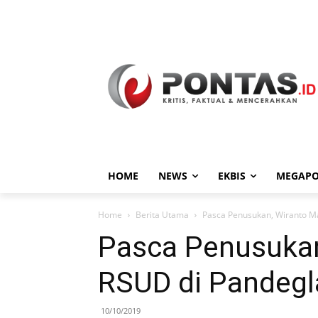
HOME
NEWS
EKBIS
MEGAPO
Home
Berita Utama
Pasca Penusukan, Wiranto M
Pasca Penusukan
RSUD di Pandeg
10/10/2019