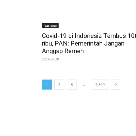
Nasional
Covid-19 di Indonesia Tembus 10
ribu, PAN: Pemerintah Jangan
Anggap Remeh
28/07/2020
...
1
2
3
7,869