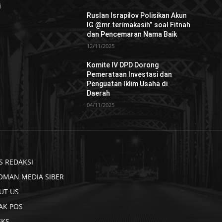
i
Ruslan Israpilov Polisikan Akun
IG @mr.terimakasih” soal Fitnah
dan Pencemaran Nama Baik
12/11/2025
Komite IV DPD Dorong
Pemerataan Investasi dan
Penguatan Iklim Usaha di
Daerah
04/11/2025
S REDAKSI
OMAN MEDIA SIBER
UT US
AK POS
EKS