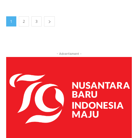
1
2
3
- Advertisment -