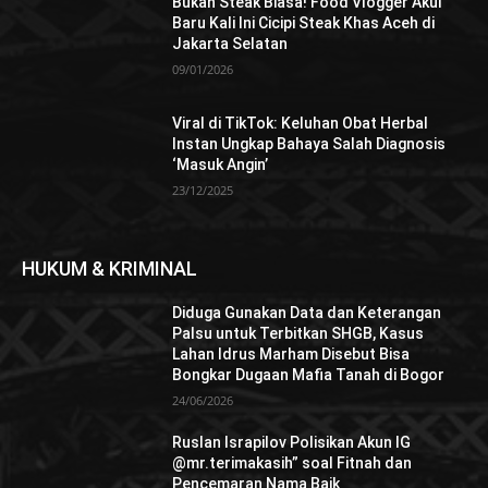
Bukan Steak Biasa! Food Vlogger Akui
Baru Kali Ini Cicipi Steak Khas Aceh di
Jakarta Selatan
09/01/2026
Viral di TikTok: Keluhan Obat Herbal
Instan Ungkap Bahaya Salah Diagnosis
‘Masuk Angin’
23/12/2025
HUKUM & KRIMINAL
Diduga Gunakan Data dan Keterangan
Palsu untuk Terbitkan SHGB, Kasus
Lahan Idrus Marham Disebut Bisa
Bongkar Dugaan Mafia Tanah di Bogor
24/06/2026
Ruslan Israpilov Polisikan Akun IG
@mr.terimakasih” soal Fitnah dan
Pencemaran Nama Baik