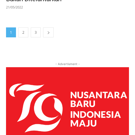
21/05/2022
1
2
3
- Advertisment -