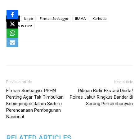
TAGS
bnpb
Firman Soebagyo
IBAMA
Karhutla
Komisi IV DPR
Previous article
Next article
Firman Soebagyo: PPHN
Ribuan Butir Ekstasi Disita!
Penting Agar Tak Timbulkan
Polres Jakut Ringkus Bandar di
Kebingungan dalam Sistem
Sarang Persembunyian
Perencanaan Pembagunan
Nasional
RELATED ARTICLES