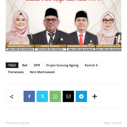
TAGS
Bali
DPR
Erupsi Gunung Agung
Komisi X
Pariwisata
Reni Marlinawati
Previous article
Next article