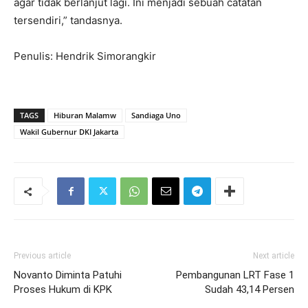
agar tidak berlanjut lagi. Ini menjadi sebuah catatan
tersendiri,” tandasnya.
Penulis: Hendrik Simorangkir
TAGS
Hiburan Malamw
Sandiaga Uno
Wakil Gubernur DKI Jakarta
Previous article
Next article
Novanto Diminta Patuhi
Pembangunan LRT Fase 1
Proses Hukum di KPK
Sudah 43,14 Persen