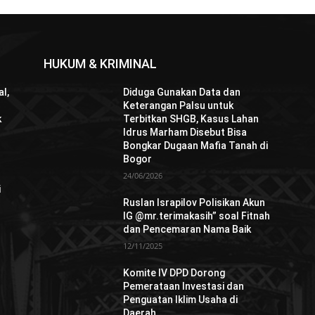
HUKUM & KRIMINAL
l,
Diduga Gunakan Data dan
Keterangan Palsu untuk
k
Terbitkan SHGB, Kasus Lahan
Idrus Marham Disebut Bisa
Bongkar Dugaan Mafia Tanah di
Bogor
24/06/2026
i
Ruslan Israpilov Polisikan Akun
IG @mr.terimakasih” soal Fitnah
dan Pencemaran Nama Baik
12/11/2025
Komite IV DPD Dorong
Pemerataan Investasi dan
Penguatan Iklim Usaha di
Daerah