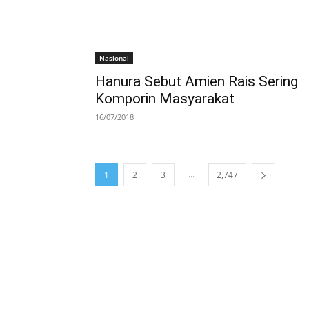
Nasional
Hanura Sebut Amien Rais Sering
Komporin Masyarakat
16/07/2018
...
1
2
3
2,747