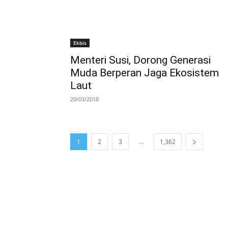
Ekbis
Menteri Susi, Dorong Generasi
Muda Berperan Jaga Ekosistem
Laut
20/03/2018
...
1
2
3
1,362