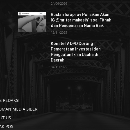
24/06/2026
i
Ruslan Israpilov Polisikan Akun
IG @mr.terimakasih” soal Fitnah
dan Pencemaran Nama Baik
12/11/2025
Komite IV DPD Dorong
Pemerataan Investasi dan
Penguatan Iklim Usaha di
Daerah
04/11/2025
S REDAKSI
OMAN MEDIA SIBER
UT US
AK POS