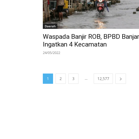
Daerah
Waspada Banjir ROB, BPBD Banja
Ingatkan 4 Kecamatan
24/05/2022
...
1
2
3
12,577