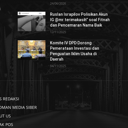
24/06/2026
i
Ruslan Israpilov Polisikan Akun
IG @mr.terimakasih” soal Fitnah
dan Pencemaran Nama Baik
12/11/2025
Komite IV DPD Dorong
Pemerataan Investasi dan
Penguatan Iklim Usaha di
Daerah
04/11/2025
S REDAKSI
OMAN MEDIA SIBER
UT US
AK POS