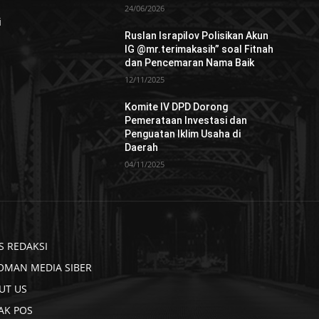
24/06/2026
i
Ruslan Israpilov Polisikan Akun
IG @mr.terimakasih” soal Fitnah
dan Pencemaran Nama Baik
12/11/2025
Komite IV DPD Dorong
Pemerataan Investasi dan
Penguatan Iklim Usaha di
Daerah
04/11/2025
S REDAKSI
OMAN MEDIA SIBER
UT US
AK POS