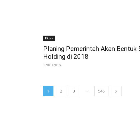
Ekbis
Planing Pemerintah Akan Bentuk 
Holding di 2018
17/01/2018
...
1
2
3
546