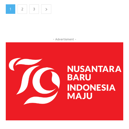
1
2
3
- Advertisment -