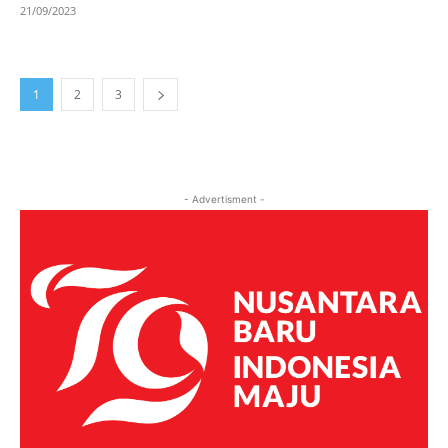
21/09/2023
1
2
3
- Advertisment -