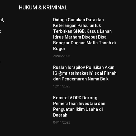
HUKUM & KRIMINAL
l,
Diduga Gunakan Data dan
Keterangan Palsu untuk
k
Terbitkan SHGB, Kasus Lahan
Idrus Marham Disebut Bisa
Bongkar Dugaan Mafia Tanah di
Bogor
24/06/2026
i
Ruslan Israpilov Polisikan Akun
IG @mr.terimakasih” soal Fitnah
dan Pencemaran Nama Baik
12/11/2025
Komite IV DPD Dorong
Pemerataan Investasi dan
Penguatan Iklim Usaha di
Daerah
04/11/2025