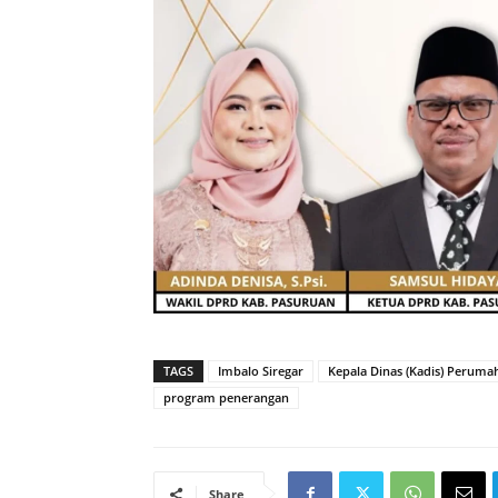
TAGS
Imbalo Siregar
Kepala Dinas (Kadis) Perum
program penerangan
Share