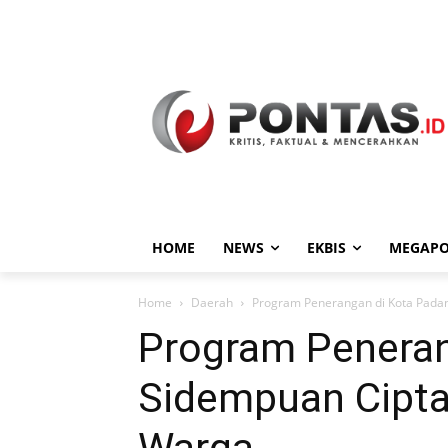
HOME
NEWS
EKBIS
MEGAPO
Home
Daerah
Program Penerangan di Kota Pad
Program Peneran
Sidempuan Cipt