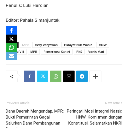
Penulis: Luki Herdian
Editor: Pahala Simanjuntak
TAGS
DPR
Hery Wiryawan
Hidayat Nur Wahid
HNW
Komisi VIII
MPR
Pemerkosa Santri
PKS
Vonis Mati
Previous article
Next article
Dana Daerah Mengendap, MPR:
Peringati Mosi Integral Natsir,
Bukti Pemerintah Gagal
HNW: Komitmen dengan
Salurkan Dana Pembangunan
Konstitusi, Selamatkan NKRI