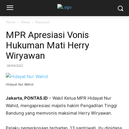
Home
News
Nasional
MPR Apresiasi Vonis
Hukuman Mati Herry
Wiryawan
06/04/2022
Hidayat Nur Wahid
Jakarta, PONTAS.ID
– Wakil Ketua MPR Hidayat Nur
Wahid, mengapresiasi majelis hakim Pengadilan Tinggi
Bandung yang memvonis maksimal Herry Wiryawan.
Pelaku pemerkosaan terhadap
13 santriwati, itu dipidana