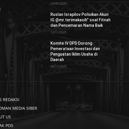
24/06/2026
i
Ruslan Israpilov Polisikan Akun
IG @mr.terimakasih” soal Fitnah
dan Pencemaran Nama Baik
12/11/2025
Komite IV DPD Dorong
Pemerataan Investasi dan
Penguatan Iklim Usaha di
Daerah
04/11/2025
S REDAKSI
OMAN MEDIA SIBER
UT US
AK POS