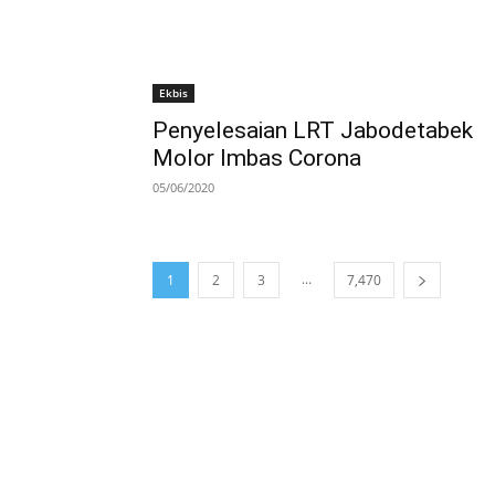
Ekbis
Penyelesaian LRT Jabodetabek
Molor Imbas Corona
05/06/2020
...
1
2
3
7,470