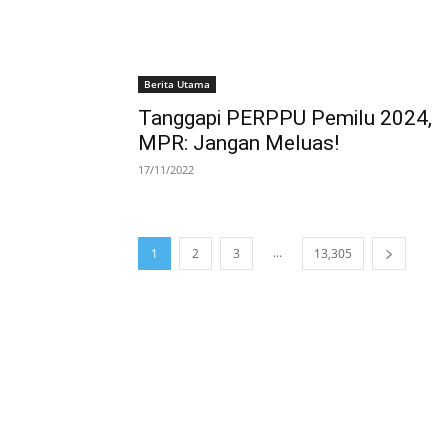
Berita Utama
Tanggapi PERPPU Pemilu 2024,
MPR: Jangan Meluas!
17/11/2022
...
1
2
3
13,305