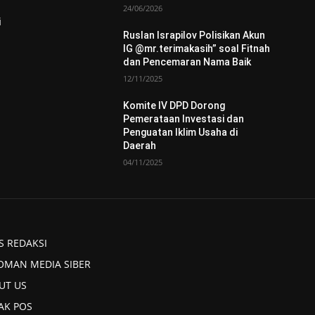
24/06/2026
i
Ruslan Israpilov Polisikan Akun
IG @mr.terimakasih” soal Fitnah
dan Pencemaran Nama Baik
12/11/2025
Komite IV DPD Dorong
Pemerataan Investasi dan
Penguatan Iklim Usaha di
Daerah
04/11/2025
S REDAKSI
OMAN MEDIA SIBER
UT US
AK POS