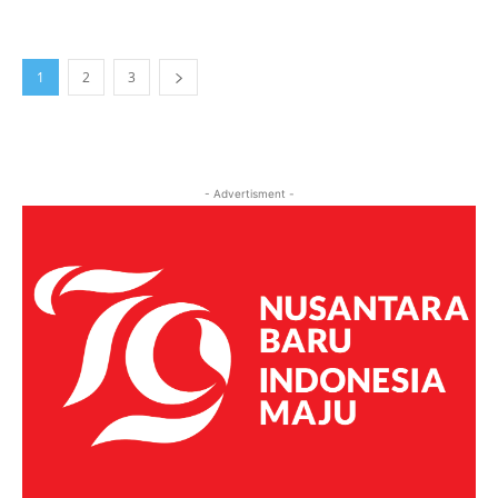
1
2
3
- Advertisment -