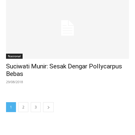
Nasional
Suciwati Munir: Sesak Dengar Pollycarpus
Bebas
29/08/2018
1
2
3