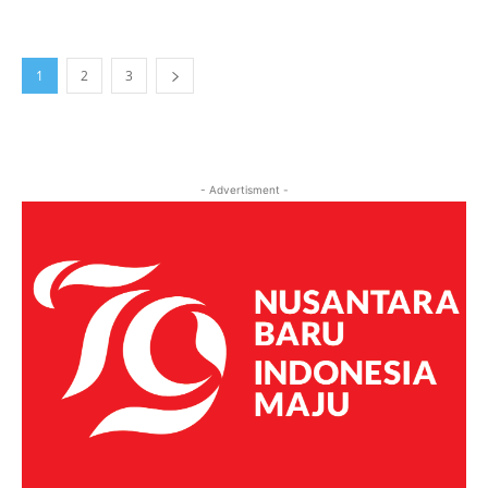
1
2
3
- Advertisment -