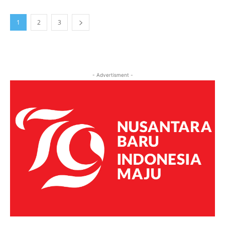
1
2
3
- Advertisment -