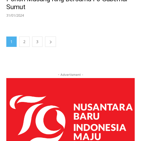
Sumut
31/01/2024
1
2
3
- Advertisment -