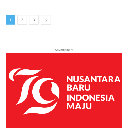
1
2
3
- Advertisment -