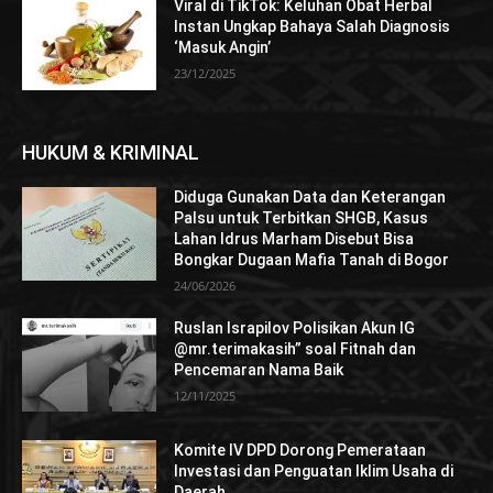
Viral di TikTok: Keluhan Obat Herbal
Instan Ungkap Bahaya Salah Diagnosis
‘Masuk Angin’
23/12/2025
HUKUM & KRIMINAL
Diduga Gunakan Data dan Keterangan
Palsu untuk Terbitkan SHGB, Kasus
Lahan Idrus Marham Disebut Bisa
Bongkar Dugaan Mafia Tanah di Bogor
24/06/2026
Ruslan Israpilov Polisikan Akun IG
@mr.terimakasih” soal Fitnah dan
Pencemaran Nama Baik
12/11/2025
Komite IV DPD Dorong Pemerataan
Investasi dan Penguatan Iklim Usaha di
Daerah