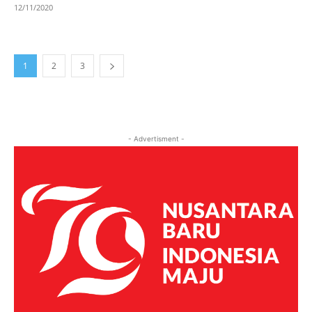
12/11/2020
1
2
3
- Advertisment -