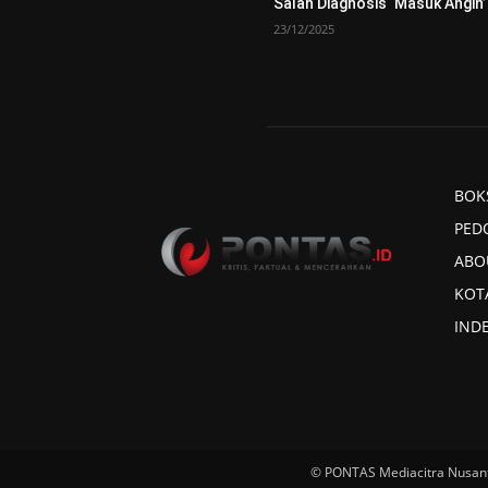
Salah Diagnosis ‘Masuk Angin’
23/12/2025
BOK
PED
ABO
KOT
IND
© PONTAS Mediacitra Nusan