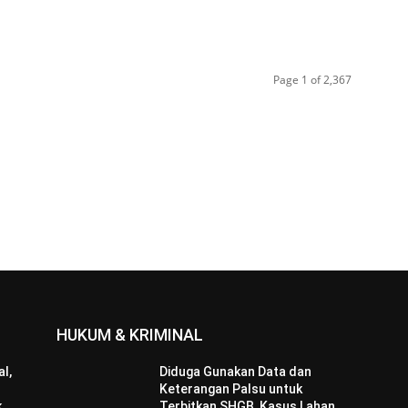
Page 1 of 2,367
HUKUM & KRIMINAL
l,
Diduga Gunakan Data dan
Keterangan Palsu untuk
k
Terbitkan SHGB, Kasus Lahan