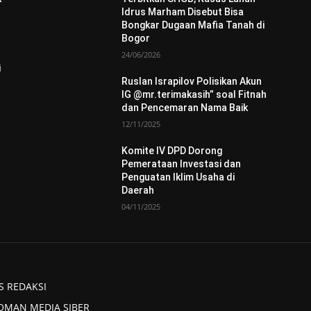
Idrus Marham Disebut Bisa
Bongkar Dugaan Mafia Tanah di
Bogor
24/06/2026
i
Ruslan Israpilov Polisikan Akun
IG @mr.terimakasih” soal Fitnah
dan Pencemaran Nama Baik
12/11/2025
Komite IV DPD Dorong
Pemerataan Investasi dan
Penguatan Iklim Usaha di
Daerah
04/11/2025
S REDAKSI
OMAN MEDIA SIBER