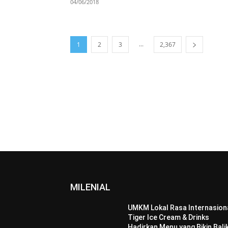
04/06/2018
...
1
2
3
2,367
MILENIAL
UMKM Lokal Rasa Internasiona
Tiger Ice Cream & Drinks
Hadirkan Menu yang Bikin Bali