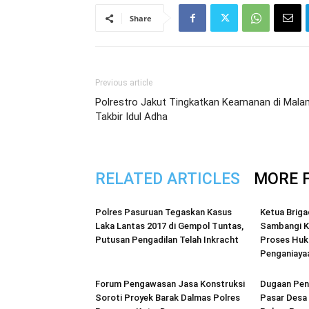
Share
Previous article
Polrestro Jakut Tingkatkan Keamanan di Mala
Takbir Idul Adha
RELATED ARTICLES
MORE 
Polres Pasuruan Tegaskan Kasus
Ketua Briga
Laka Lantas 2017 di Gempol Tuntas,
Sambangi K
Putusan Pengadilan Telah Inkracht
Proses Hu
Penganiaya
Forum Pengawasan Jasa Konstruksi
Dugaan Pen
Soroti Proyek Barak Dalmas Polres
Pasar Desa 