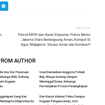
Next article
m
Patroli KRYD dan Razia Stasioner Polres Metro
Jakarta Utara Berlangsung Aman, Kompol IG
Agus Widjajanto: Situasi Aman dan Kondusif!
FROM AUTHOR
de Gus Dur Pasuruan
Usai Diamankan Anggota Polsek
eluarga Widi, Dukung
Beji, Warga Gunung Gangsir
kum Dugaan
Meninggal Dunia, Keluarga
an
Pertanyakan Proses Penangkapan
ggelapan Uang Kas
Dari Kasus Alamat Palsu Sampai
Randupitu Dilaporkan ke
Dugaan Pengancaman, Istri