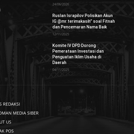
24/06/2026
i
Ruslan Israpilov Polisikan Akun
IG @mr.terimakasih” soal Fitnah
dan Pencemaran Nama Baik
12/11/2025
Komite IV DPD Dorong
Pemerataan Investasi dan
Penguatan Iklim Usaha di
Daerah
04/11/2025
S REDAKSI
OMAN MEDIA SIBER
UT US
AK POS