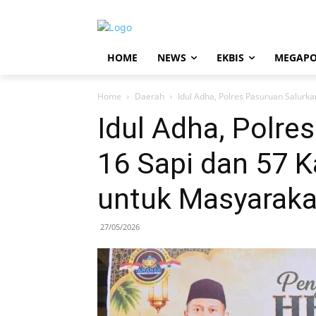
HOME
NEWS
EKBIS
MEGAPO
Home
Daerah
Idul Adha, Polres Pasuruan Salurka
Idul Adha, Polre
16 Sapi dan 57 
untuk Masyaraka
27/05/2026