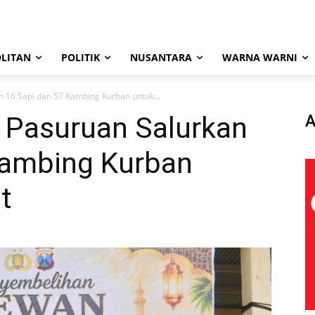
LITAN
POLITIK
NUSANTARA
WARNA WARNI
n 16 Sapi dan 57 Kambing Kurban untuk...
s Pasuruan Salurkan
A
Kambing Kurban
t