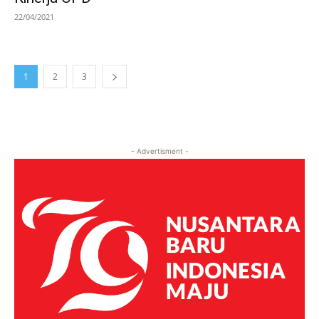
22/04/2021
1
2
3
- Advertisment -