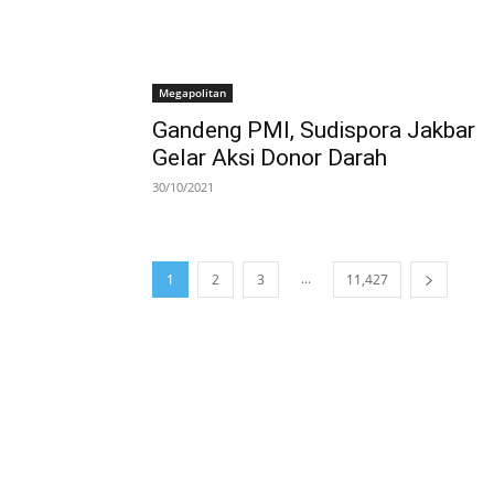
Megapolitan
Gandeng PMI, Sudispora Jakbar
Gelar Aksi Donor Darah
30/10/2021
...
1
2
3
11,427