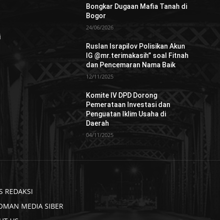
Bongkar Dugaan Mafia Tanah di
Bogor
24/06/2026
i
Ruslan Israpilov Polisikan Akun
IG @mr.terimakasih” soal Fitnah
dan Pencemaran Nama Baik
12/11/2025
Komite IV DPD Dorong
Pemerataan Investasi dan
Penguatan Iklim Usaha di
Daerah
04/11/2025
S REDAKSI
OMAN MEDIA SIBER