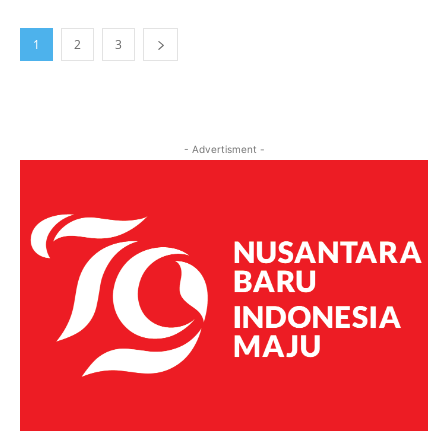
1
2
3
- Advertisment -