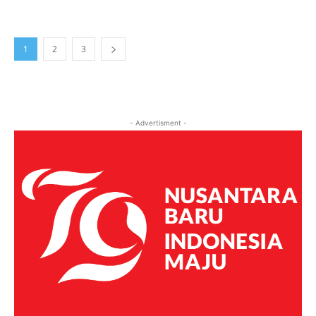
1
2
3
- Advertisment -