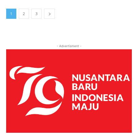
1
2
3
- Advertisment -