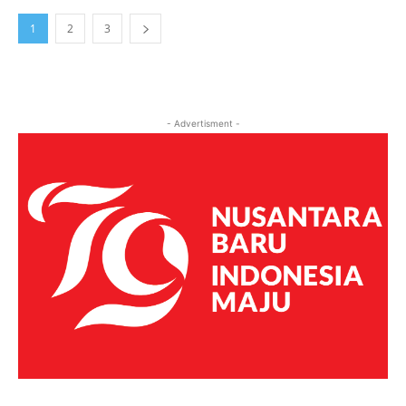
1
2
3
- Advertisment -