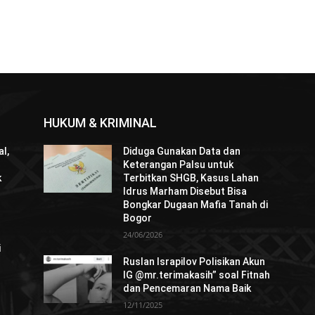
HUKUM & KRIMINAL
l,
Diduga Gunakan Data dan
Keterangan Palsu untuk
k
Terbitkan SHGB, Kasus Lahan
Idrus Marham Disebut Bisa
Bongkar Dugaan Mafia Tanah di
Bogor
24/06/2026
i
Ruslan Israpilov Polisikan Akun
IG @mr.terimakasih” soal Fitnah
dan Pencemaran Nama Baik
12/11/2025