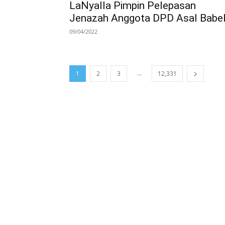
LaNyalla Pimpin Pelepasan
Jenazah Anggota DPD Asal Babe
09/04/2022
...
1
2
3
12,331