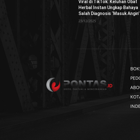
Viral di TikTok: Keluhan Obat
Herbal Instan Ungkap Bahaya
Salah Diagnosis ‘Masuk Angin’
23/12/2025
BOK
PED
ABO
KOT
IND