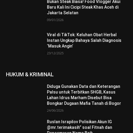
Bukan Steak Biasa! Food Vlogger Akui
Baru Kali Ini Cicipi Steak Khas Aceh di
Jakarta Selatan
09/01/2026
Viral di TikTok: Keluhan Obat Herbal
Instan Ungkap Bahaya Salah Diagnosis
‘Masuk Angin’
23/12/2025
HUKUM & KRIMINAL
Diduga Gunakan Data dan Keterangan
Palsu untuk Terbitkan SHGB, Kasus
Lahan Idrus Marham Disebut Bisa
Bongkar Dugaan Mafia Tanah di Bogor
24/06/2026
Ruslan Israpilov Polisikan Akun IG
@mr.terimakasih” soal Fitnah dan
Pencemaran Nama Baik