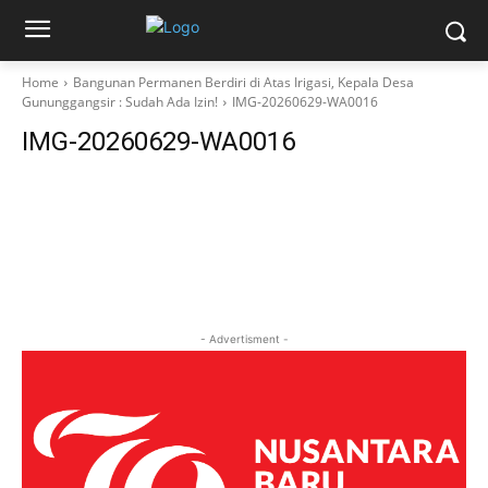
Home
Bangunan Permanen Berdiri di Atas Irigasi, Kepala Desa
Gununggangsir : Sudah Ada Izin!
IMG-20260629-WA0016
IMG-20260629-WA0016
- Advertisment -