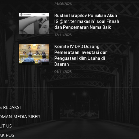
24/06/2026
i
Ruslan Israpilov Polisikan Akun
IG @mr.terimakasih” soal Fitnah
dan Pencemaran Nama Baik
12/11/2025
Komite IV DPD Dorong
Pemerataan Investasi dan
Penguatan Iklim Usaha di
Daerah
04/11/2025
S REDAKSI
OMAN MEDIA SIBER
UT US
AK POS