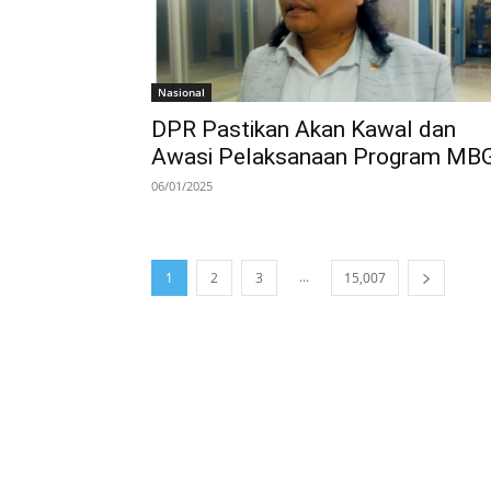
Nasional
DPR Pastikan Akan Kawal dan
Awasi Pelaksanaan Program MB
06/01/2025
...
1
2
3
15,007