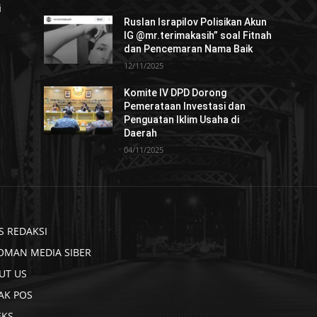
i
Ruslan Israpilov Polisikan Akun
IG @mr.terimakasih” soal Fitnah
dan Pencemaran Nama Baik
12/11/2025
Komite IV DPD Dorong
Pemerataan Investasi dan
Penguatan Iklim Usaha di
Daerah
04/11/2025
S REDAKSI
OMAN MEDIA SIBER
UT US
AK POS
EKS