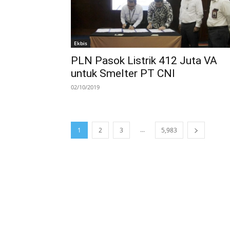
Ekbis
PLN Pasok Listrik 412 Juta VA
untuk Smelter PT CNI
02/10/2019
...
1
2
3
5,983