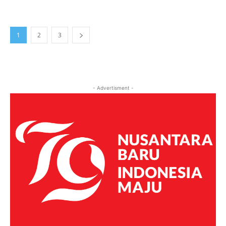
1
2
3
- Advertisment -