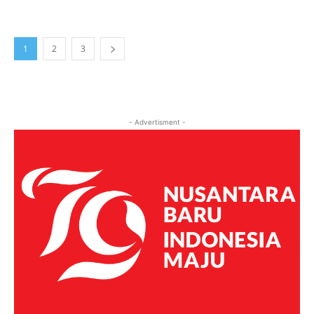
1
2
3
- Advertisment -