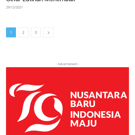
29/12/2021
1
2
3
- Advertisment -