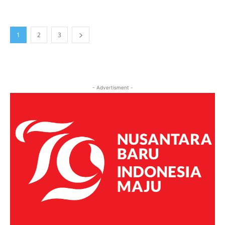
1
2
3
- Advertisment -