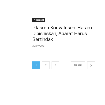
Nasional
Plasma Konvalesen ‘Haram’
Dibisniskan, Aparat Harus
Bertindak
30/07/2021
...
1
2
3
10,902