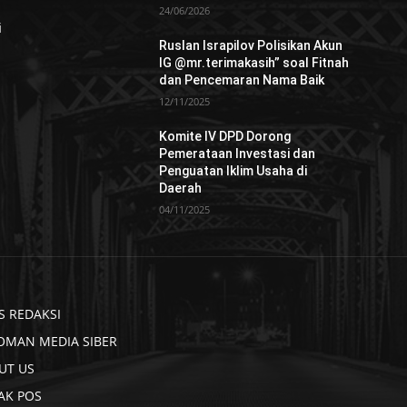
24/06/2026
i
Ruslan Israpilov Polisikan Akun
IG @mr.terimakasih” soal Fitnah
dan Pencemaran Nama Baik
12/11/2025
Komite IV DPD Dorong
Pemerataan Investasi dan
Penguatan Iklim Usaha di
Daerah
04/11/2025
S REDAKSI
OMAN MEDIA SIBER
UT US
AK POS