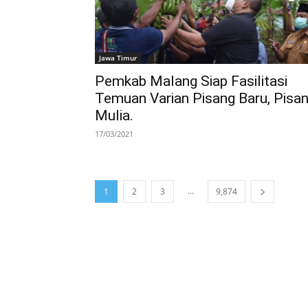
Jawa Timur
Pemkab Malang Siap Fasilitasi
Temuan Varian Pisang Baru, Pisa
Mulia.
17/03/2021
...
1
2
3
9,874