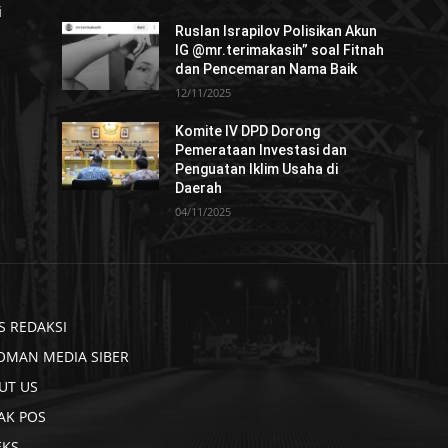
i
Ruslan Israpilov Polisikan Akun
IG @mr.terimakasih” soal Fitnah
dan Pencemaran Nama Baik
12/11/2025
Komite IV DPD Dorong
Pemerataan Investasi dan
Penguatan Iklim Usaha di
Daerah
04/11/2025
S REDAKSI
OMAN MEDIA SIBER
UT US
AK POS
EKS