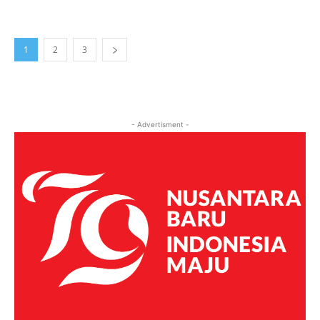
1
2
3
- Advertisment -