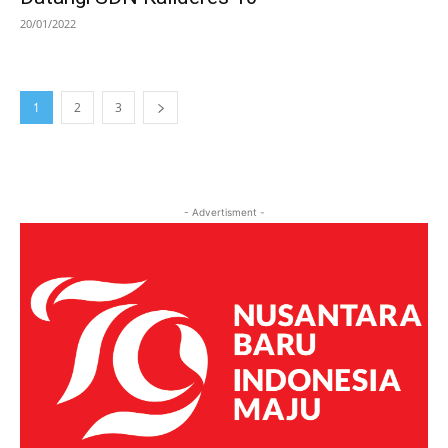
20/01/2022
1
2
3
- Advertisment -